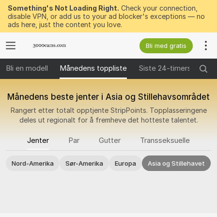
Something's Not Loading Right.
Check your connection,
disable VPN, or add us to your ad blocker's exceptions — no
ads here, just the content you love.
Bli med gratis
Bli en modell
Månedens toppliste
Siste 24-timers vinner
Månedens beste jenter i Asia og Stillehavsområdet
Rangert etter totalt opptjente StripPoints. Topplasseringene
deles ut regionalt for å fremheve det hotteste talentet.
Jenter
Par
Gutter
Transseksuelle
Nord-Amerika
Sør-Amerika
Europa
Asia og Stillehavet