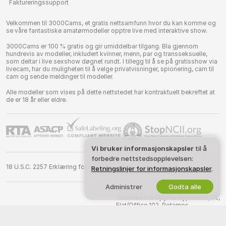
Faktureringssupport
Velkommen til 3000Cams, et gratis nettsamfunn hvor du kan komme og
se våre fantastiske amatørmodeller opptre live med interaktive show.
3000Cams er 100 % gratis og gir umiddelbar tilgang. Bla gjennom
hundrevis av modeller, inkludert kvinner, menn, par og transseksuelle,
som deltar i live sexshow døgnet rundt. I tillegg til å se på gratisshow via
livecam, har du muligheten til å velge privatvisninger, spionering, cam til
cam og sende meldinger til modeller.
Alle modeller som vises på dette nettstedet har kontraktuelt bekreftet at
de er 18 år eller eldre.
Vi bruker informasjonskapsler
til å
forbedre nettstedsopplevelsen:
18 U.S.C. 2257 Erklæring for etterlevelse av bokføringskrav
Retningslinjer for informasjonskapsler
.
Administrer
Godta alle
©
2026
3000cams.com