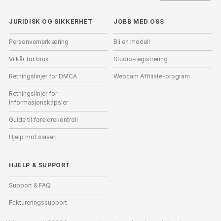
JURIDISK OG SIKKERHET
JOBB MED OSS
Personvernerklæring
Bli en modell
Vilkår for bruk
Studio-registrering
Retningslinjer for DMCA
Webcam Affiliate-program
Retningslinjer for
informasjonskapsler
Guide til foreldrekontroll
Hjelp mot slaveri
HJELP
&
SUPPORT
Support & FAQ
Faktureringssupport