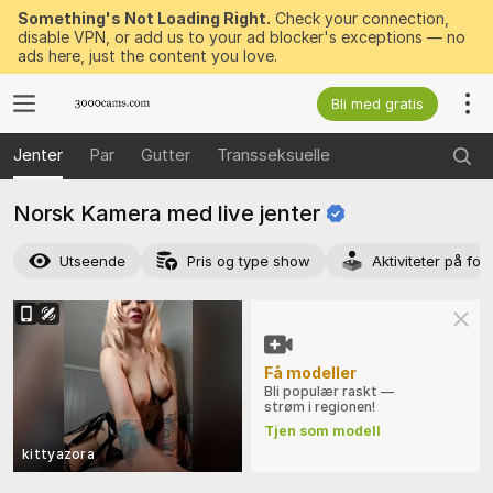
Something's Not Loading Right.
Check your connection,
disable VPN, or add us to your ad blocker's exceptions — no
ads here, just the content you love.
Bli med gratis
Jenter
Par
Gutter
Transseksuelle
Norsk Kamera med live
jenter
Utseende
Pris og type show
Aktiviteter på for
Få modeller
Bli populær raskt —
strøm i regionen!
Tjen som modell
kittyazora