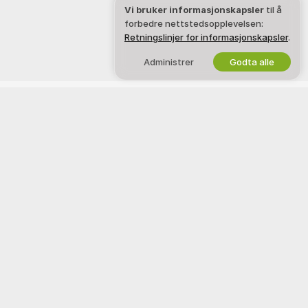
Vi bruker informasjonskapsler
til å
forbedre nettstedsopplevelsen:
Retningslinjer for informasjonskapsler
.
Administrer
Godta alle
Norsk
JURIDISK OG SIKKERHET
JOBB MED OSS
Personvernerklæring
Bli en modell
Vilkår for bruk
Studio-registrering
Retningslinjer for DMCA
Webcam Affiliate-program
Retningslinjer for
informasjonskapsler
Guide til foreldrekontroll
Hjelp mot slaveri