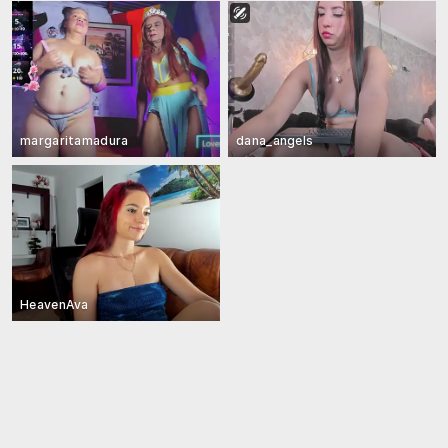
margaritamadura
dana_angels
HeavenAva