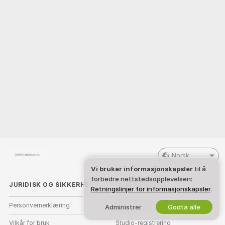
Norsk
Vi bruker informasjonskapsler
til å
forbedre nettstedsopplevelsen:
JURIDISK OG SIKKERHET
JOBB MED OSS
Retningslinjer for informasjonskapsler
.
Personvernerklæring
Bli en modell
Administrer
Godta alle
Vilkår for bruk
Studio-registrering