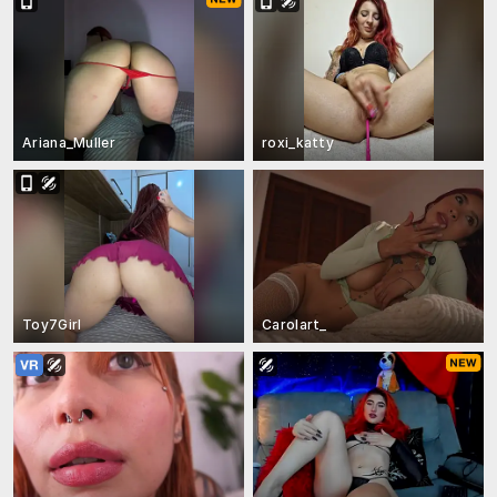
Ariana_Muller
roxi_katty
Toy7Girl
Carolart_