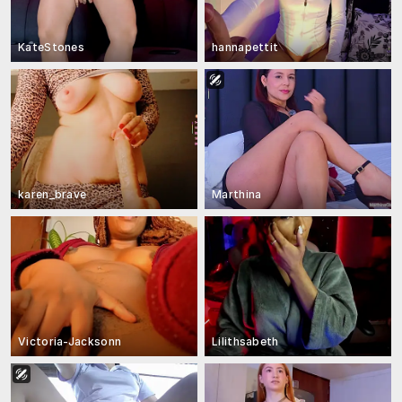
KateStones
hannapettit
karen_brave
Marthina
Victoria-Jacksonn
Lilithsabeth