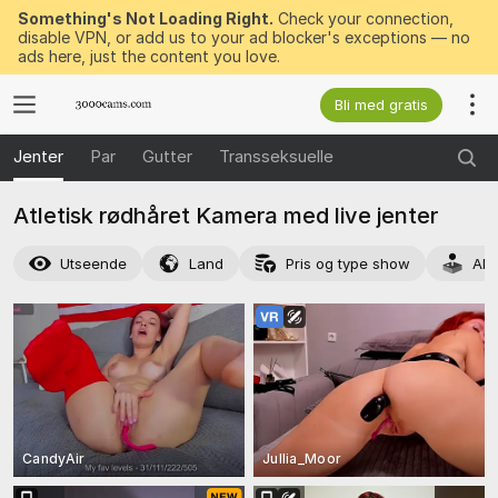
Something's Not Loading Right.
Check your connection,
disable VPN, or add us to your ad blocker's exceptions — no
ads here, just the content you love.
Bli med gratis
Jenter
Par
Gutter
Transseksuelle
Atletisk rødhåret Kamera med live jenter
Utseende
Land
Pris og type show
Akt
CandyAir
Jullia_Moor