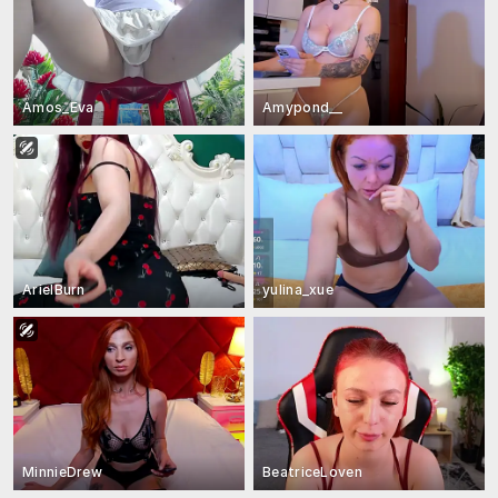
Amos_Eva
Amypond__
ArielBurn
yulina_xue
MinnieDrew
BeatriceLoven